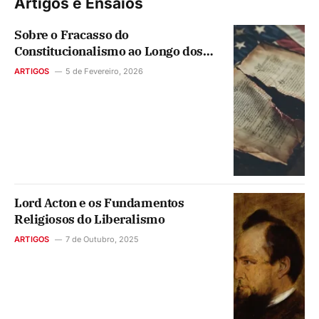
Artigos e Ensaios
Sobre o Fracasso do
Constitucionalismo ao Longo dos
Tempos: as Normas, as
ARTIGOS
5 de Fevereiro, 2026
Emergências e o Estado
Administrativo
Lord Acton e os Fundamentos
Religiosos do Liberalismo
ARTIGOS
7 de Outubro, 2025