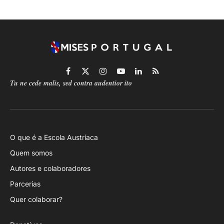
Facebook
X
Instagram
YouTube
LinkedIn
RSS
Tu ne cede malis, sed contra audentior ito
(Twitter)
O que é a Escola Austríaca
Quem somos
Autores e colaboradores
Parcerias
Quer colaborar?