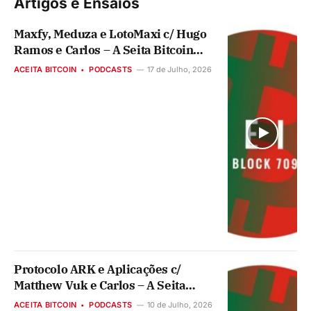
Artigos e Ensaios
Maxfy, Meduza e LotoMaxi c/ Hugo
Ramos e Carlos – A Seita Bitcoin
#117
ACEITA BITCOIN
PODCASTS
17 de Julho, 2026
Protocolo ARK e Aplicações c/
Matthew Vuk e Carlos – A Seita
Bitcoin #116
ACEITA BITCOIN
PODCASTS
10 de Julho, 2026