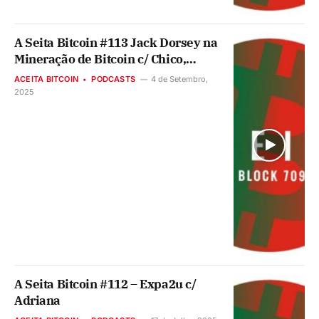
A Seita Bitcoin #113 Jack Dorsey na
Mineração de Bitcoin c/ Chico,
Antonio e Vendetta
ACEITA BITCOIN
PODCASTS
4 de Setembro,
2025
A Seita Bitcoin #112 – Expa2u c/
Adriana