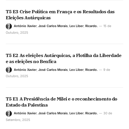
T5 E3 Crise Política em França e os Resultados das
Eleições Autárquicas
António Xavier
,
José Carlos Morais
,
Lex Liber
,
Ricardo.
15 de
Outubro, 2025
T5 E2 As eleições Autárquicas, a Flotilha da Liberdade
e as eleições no Benfica
António Xavier
,
José Carlos Morais
,
Lex Liber
,
Ricardo.
9 de
Outubro, 2025
T5 E1 A Presidência de Milei e o reconhecimento do
Estado da Palestina
António Xavier
,
José Carlos Morais
,
Lex Liber
,
Ricardo.
30 de
Setembro, 2025