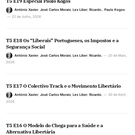
T5 E19 Especial Paulo Kogos
António Xavier
,
José Carlos Morais
,
Lex Liber
,
Ricardo.
,
Paulo Kogos
22 de Julho, 2026
T5 E18 Os “Liberais” Portugueses, os Impostos e a
Segurança Social
António Xavier
,
José Carlos Morais
,
Lex Liber
,
Ricardo.
20 de Maio,
2026
T5 E17 O Colectivo Track e o Movimento Libertário
António Xavier
,
José Carlos Morais
,
Lex Liber
,
Ricardo.
30 de Abril,
2026
T5 E16 O Modelo do Chega para a Saúde e a
Alternativa Libertária