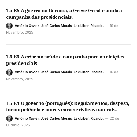
T5 E6 A guerra na Ucrânia, a Greve Geral e ainda a
campanha das presidenciais.
António Xavier
,
José Carlos Morais
,
Lex Liber
,
Ricardo.
19 de
Novembro, 2025
T5 E5 A crise na saúde e campanha para as eleições
presidenciais
António Xavier
,
José Carlos Morais
,
Lex Liber
,
Ricardo.
10 de
Novembro, 2025
T5 E4 O governo (português): Regulamentos, despesa,
incompetência e outras características naturais.
António Xavier
,
José Carlos Morais
,
Lex Liber
,
Ricardo.
22 de
Outubro, 2025