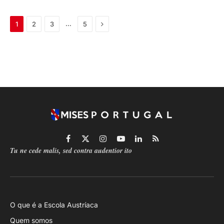
Próximo
…
1
2
3
5
Facebook
X
Instagram
YouTube
LinkedIn
RSS
Tu ne cede malis, sed contra audentior ito
(Twitter)
O que é a Escola Austríaca
Quem somos