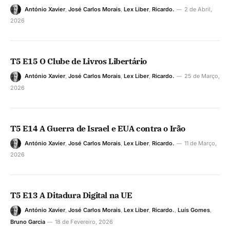
António Xavier
,
José Carlos Morais
,
Lex Liber
,
Ricardo.
2 de Abril,
2026
T5 E15 O Clube de Livros Libertário
António Xavier
,
José Carlos Morais
,
Lex Liber
,
Ricardo.
25 de Março,
2026
T5 E14 A Guerra de Israel e EUA contra o Irão
António Xavier
,
José Carlos Morais
,
Lex Liber
,
Ricardo.
11 de Março,
2026
T5 E13 A Ditadura Digital na UE
António Xavier
,
José Carlos Morais
,
Lex Liber
,
Ricardo.
,
Luís Gomes
,
Bruno Garcia
18 de Fevereiro, 2026