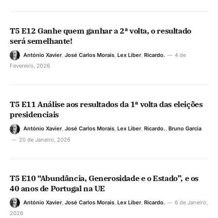
T5 E12 Ganhe quem ganhar a 2ª volta, o resultado
será semelhante!
António Xavier
,
José Carlos Morais
,
Lex Liber
,
Ricardo.
4 de
Fevereiro, 2026
T5 E11 Análise aos resultados da 1ª volta das eleições
presidenciais
António Xavier
,
José Carlos Morais
,
Lex Liber
,
Ricardo.
,
Bruno Garcia
20 de Janeiro, 2026
T5 E10 “Abundância, Generosidade e o Estado”, e os
40 anos de Portugal na UE
António Xavier
,
José Carlos Morais
,
Lex Liber
,
Ricardo.
6 de Janeiro,
2026