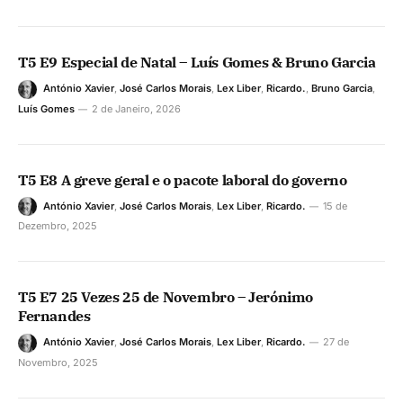
T5 E9 Especial de Natal – Luís Gomes & Bruno Garcia
António Xavier
,
José Carlos Morais
,
Lex Liber
,
Ricardo.
,
Bruno Garcia
,
Luís Gomes
2 de Janeiro, 2026
T5 E8 A greve geral e o pacote laboral do governo
António Xavier
,
José Carlos Morais
,
Lex Liber
,
Ricardo.
15 de
Dezembro, 2025
T5 E7 25 Vezes 25 de Novembro – Jerónimo
Fernandes
António Xavier
,
José Carlos Morais
,
Lex Liber
,
Ricardo.
27 de
Novembro, 2025