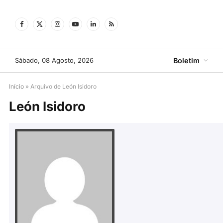
Facebook
X
Instagram
YouTube
LinkedIn
RSS
(Twitter)
Sábado, 08 Agosto, 2026
Boletim
Início
»
Arquivo de León Isidoro
León Isidoro