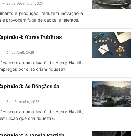
23 de Dezembro, 2025
timento e produção, reduzem inovação e
s e provocam fuga de capital e talentos.
pítulo 4: Obras Públicas
24 de Abril, 2025
 “Economia numa lição” de Henry Hazlitt,
empregos por si só criam riqueza».
pítulo 3: As Bênçãos da
5 de Fevereiro, 2025
 “Economia numa lição” de Henry Hazlitt,
estruição que cria riqueza».
pítulo 2: A Janela Partida