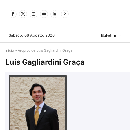
Facebook
X
Instagram
YouTube
LinkedIn
RSS
(Twitter)
Sábado, 08 Agosto, 2026
Boletim
Início
»
Arquivo de Luís Gagliardini Graça
Luís Gagliardini Graça