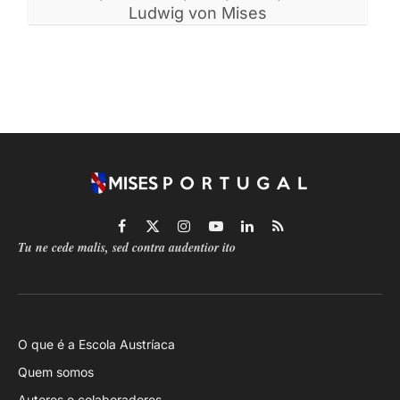
Ludwig von Mises
Facebook
X
Instagram
YouTube
LinkedIn
RSS
Tu ne cede malis, sed contra audentior ito
(Twitter)
O que é a Escola Austríaca
Quem somos
Autores e colaboradores