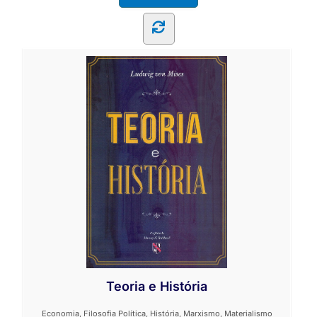
Teoria e História
Economia
,
Filosofia Política
,
História
,
Marxismo
,
Materialismo