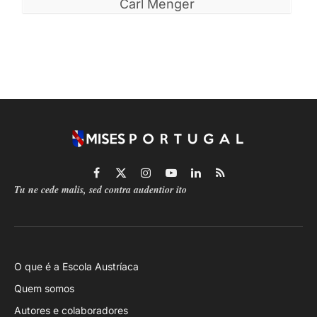
Carl Menger
Facebook
X
Instagram
YouTube
LinkedIn
RSS
Tu ne cede malis, sed contra audentior ito
(Twitter)
O que é a Escola Austríaca
Quem somos
Autores e colaboradores