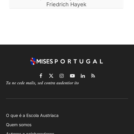
Friedrich Hayek
Facebook
X
Instagram
YouTube
LinkedIn
RSS
Tu ne cede malis, sed contra audentior ito
(Twitter)
O que é a Escola Austríaca
Quem somos
Autores e colaboradores