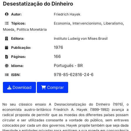
Desestatização do Dinheiro
Autor:
Friedrich Hayek
,
,
,
Tópicos:
Economia
Intervencionismo
Liberalismo
,
Moeda
Política Monetária
Editora:
Instituto Ludwig von Mises Brasil
1976
Publicação:
166
Páginas:
Português - BR
Idioma:
978-85-62816-24-6
ISBN:
Download
Comprar
No seu clássico ensaio A Desnacionalização do Dinheiro (1976), o
economista austro-britânico Friedrich A. Hayek (1899-1992) avança a
radical proposta de permitir que as moedas dos diferentes países possam
circular e ser utilizadas consoante a vontade do público, sem entraves
colocados por cada um dos governos. Hayek propõe também que seja dada
liberdade a entidades privadas para emitirem a sua moeda em concorrência