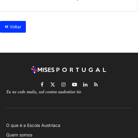
Voltar
Facebook
X
Instagram
YouTube
LinkedIn
RSS
Tu ne cede malis, sed contra audentior ito
(Twitter)
O que é a Escola Austríaca
Quem somos