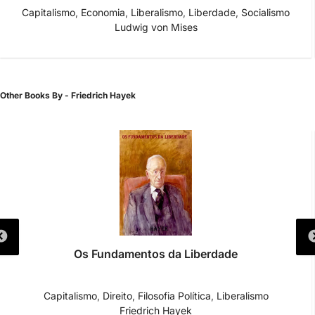
cialismo
Comunismo
,
Economia
,
Exploração
,
Socialismo
,
Teo
Eugen von Böhm-Bawerk
Other Books By - Friedrich Hayek
Os Fundamentos da Liberdade
Di
alismo
,
Direito
,
Filosofia Política
,
Liberalismo
Dire
Friedrich Hayek