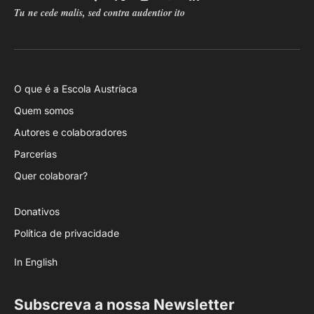
Facebook
X
Instagram
YouTube
LinkedIn
RSS
Tu ne cede malis, sed contra audentior ito
(Twitter)
O que é a Escola Austríaca
Quem somos
Autores e colaboradores
Parcerias
Quer colaborar?
Donativos
Política de privacidade
In English
Subscreva a nossa Newsletter