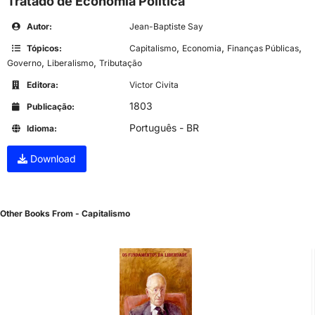
Tratado de Economia Política
Autor:
Jean-Baptiste Say
,
,
,
Tópicos:
Capitalismo
Economia
Finanças Públicas
,
,
Governo
Liberalismo
Tributação
Editora:
Victor Civita
1803
Publicação:
Português - BR
Idioma:
Download
Other Books From - Capitalismo