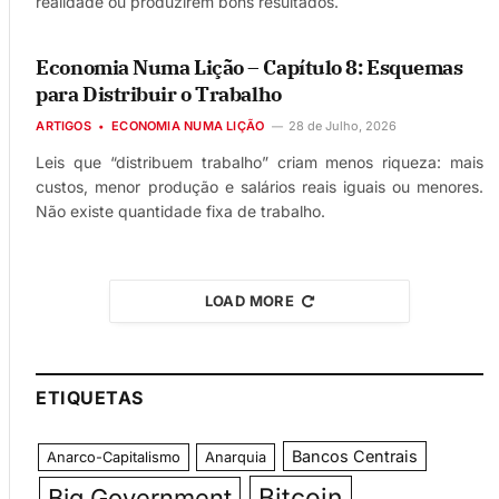
realidade ou produzirem bons resultados.
Economia Numa Lição – Capítulo 8: Esquemas
para Distribuir o Trabalho
ARTIGOS
ECONOMIA NUMA LIÇÃO
28 de Julho, 2026
Leis que “distribuem trabalho” criam menos riqueza: mais
custos, menor produção e salários reais iguais ou menores.
Não existe quantidade fixa de trabalho.
LOAD MORE
ETIQUETAS
Bancos Centrais
Anarco-Capitalismo
Anarquia
Bitcoin
Big Government