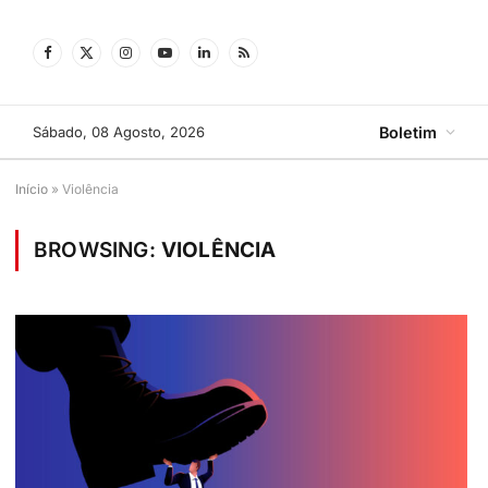
Facebook
X
Instagram
YouTube
LinkedIn
RSS
(Twitter)
Sábado, 08 Agosto, 2026
Boletim
Início
»
Violência
BROWSING:
VIOLÊNCIA