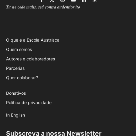
Facebook
X
Instagram
YouTube
LinkedIn
RSS
Tu ne cede malis, sed contra audentior ito
(Twitter)
O que é a Escola Austríaca
Quem somos
Autores e colaboradores
Parcerias
Quer colaborar?
Donativos
Política de privacidade
In English
Subscreva a nossa Newsletter