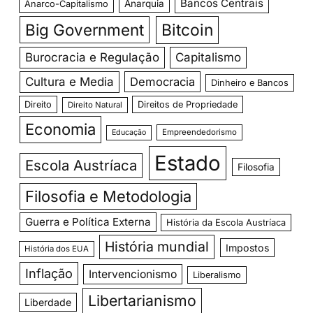
Bancos Centrais
Anarquia
Anarco-Capitalismo
Big Government
Bitcoin
Burocracia e Regulação
Capitalismo
Cultura e Media
Democracia
Dinheiro e Bancos
Direito
Direitos de Propriedade
Direito Natural
Economia
Empreendedorismo
Educação
Estado
Escola Austríaca
Filosofia
Filosofia e Metodologia
Guerra e Política Externa
História da Escola Austríaca
História mundial
Impostos
História dos EUA
Inflação
Intervencionismo
Liberalismo
Libertarianismo
Liberdade