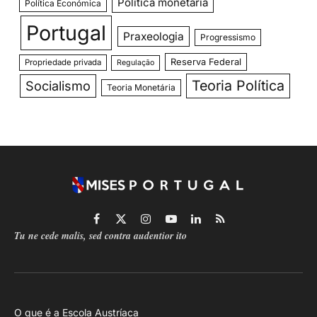
Política monetária
Política Económica
Portugal
Praxeologia
Progressismo
Reserva Federal
Propriedade privada
Regulação
Teoria Política
Socialismo
Teoria Monetária
Facebook
X
Instagram
YouTube
LinkedIn
RSS
Tu ne cede malis, sed contra audentior ito
(Twitter)
O que é a Escola Austríaca