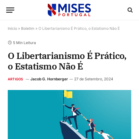
Início
»
Boletim
»
O Libertarianismo É Prático, o Estatismo Não É
5 Min Leitura
O Libertarianismo É Prático,
o Estatismo Não É
Jacob G. Hornberger
27 de Setembro, 2024
ARTIGOS