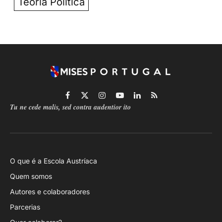
Teoria Política
Facebook
X
Instagram
YouTube
LinkedIn
RSS
Tu ne cede malis, sed contra audentior ito
(Twitter)
O que é a Escola Austríaca
Quem somos
Autores e colaboradores
Parcerias