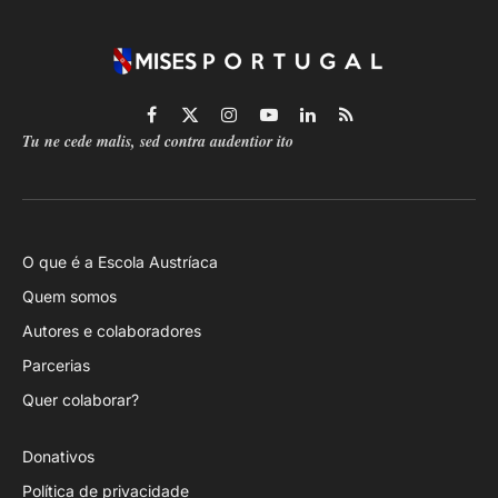
Facebook
X
Instagram
YouTube
LinkedIn
RSS
Tu ne cede malis, sed contra audentior ito
(Twitter)
O que é a Escola Austríaca
Quem somos
Autores e colaboradores
Parcerias
Quer colaborar?
Donativos
Política de privacidade