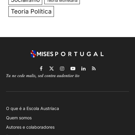
Teoria Monetária
Teoria Política
Facebook
X
Instagram
YouTube
LinkedIn
RSS
Tu ne cede malis, sed contra audentior ito
(Twitter)
O que é a Escola Austríaca
Quem somos
Autores e colaboradores