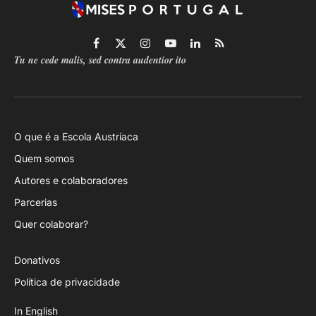
Facebook
X
Instagram
YouTube
LinkedIn
RSS
Tu ne cede malis, sed contra audentior ito
(Twitter)
O que é a Escola Austríaca
Quem somos
Autores e colaboradores
Parcerias
Quer colaborar?
Donativos
Política de privacidade
In English