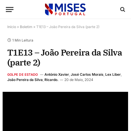
Início
»
Boletim
»
T1E13 – João Pereira da Silva (parte 2)
1 Min Leitura
T1E13 – João Pereira da Silva
(parte 2)
António Xavier
,
José Carlos Morais
,
Lex Liber
,
GOLPE DE ESTADO
João Pereira da Silva
,
Ricardo.
20 de Maio, 2024