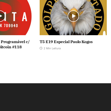
 Programável c/
T5 E19 Especial Paulo Kogos
Bitcoin #118
2 Min Leitura