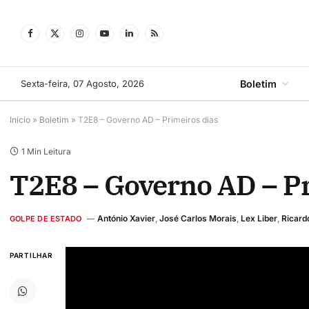
Facebook
X
Instagram
YouTube
LinkedIn
RSS
(Twitter)
Sexta-feira, 07 Agosto, 2026
Boletim
Início
»
Boletim
»
T2E8 – Governo AD – Primeiros dias
1 Min Leitura
T2E8 – Governo AD – Pr
António Xavier
,
José Carlos Morais
,
Lex Liber
,
Ricard
GOLPE DE ESTADO
PARTILHAR