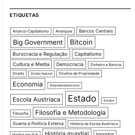
ETIQUETAS
Bancos Centrais
Anarco-Capitalismo
Anarquia
Bitcoin
Big Government
Burocracia e Regulação
Capitalismo
Cultura e Media
Democracia
Dinheiro e Bancos
Direito
Direitos de Propriedade
Direito Natural
Economia
Empreendedorismo
Estado
Escola Austríaca
Europa
Filosofia e Metodologia
Filosofia
Guerra e Política Externa
História da Escola Austríaca
História mundial
Impostos
História dos EUA