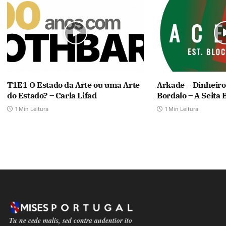
T1E1 O Estado da Arte ou uma Arte
Arkade – Dinheiro
do Estado? – Carla Lifad
Bordalo – A Seita 
1 Min Leitura
1 Min Leitura
Tu ne cede malis, sed contra audentior ito