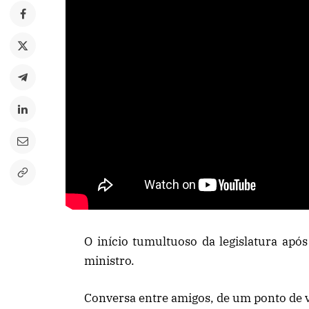
O início tumultuoso da legislatura apó
ministro.
Conversa entre amigos, de um ponto de vi