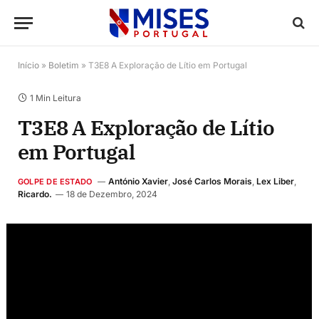
Início
»
Boletim
»
T3E8 A Exploração de Lítio em Portugal
1 Min Leitura
T3E8 A Exploração de Lítio
em Portugal
António Xavier
,
José Carlos Morais
,
Lex Liber
,
GOLPE DE ESTADO
Ricardo.
18 de Dezembro, 2024