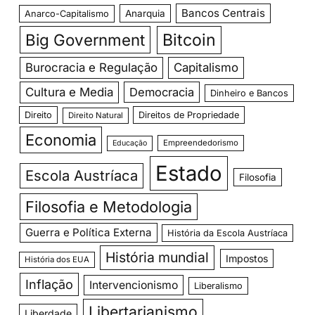
Bancos Centrais
Anarquia
Anarco-Capitalismo
Big Government
Bitcoin
Burocracia e Regulação
Capitalismo
Cultura e Media
Democracia
Dinheiro e Bancos
Direito
Direitos de Propriedade
Direito Natural
Economia
Empreendedorismo
Educação
Estado
Escola Austríaca
Filosofia
Filosofia e Metodologia
Guerra e Política Externa
História da Escola Austríaca
História mundial
Impostos
História dos EUA
Inflação
Intervencionismo
Liberalismo
Libertarianismo
Liberdade