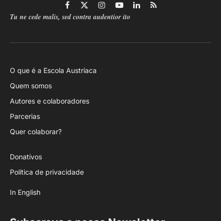
Facebook
X
Instagram
YouTube
LinkedIn
RSS
Tu ne cede malis, sed contra audentior ito
(Twitter)
O que é a Escola Austríaca
Quem somos
Autores e colaboradores
Parcerias
Quer colaborar?
Donativos
Política de privacidade
In English