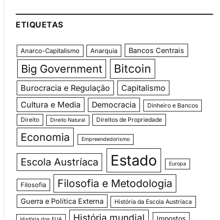
ETIQUETAS
Bancos Centrais
Anarco-Capitalismo
Anarquia
Bitcoin
Big Government
Burocracia e Regulação
Capitalismo
Cultura e Media
Democracia
Dinheiro e Bancos
Direito
Direitos de Propriedade
Direito Natural
Economia
Empreendedorismo
Estado
Escola Austríaca
Europa
Filosofia e Metodologia
Filosofia
Guerra e Política Externa
História da Escola Austríaca
História mundial
Impostos
História dos EUA