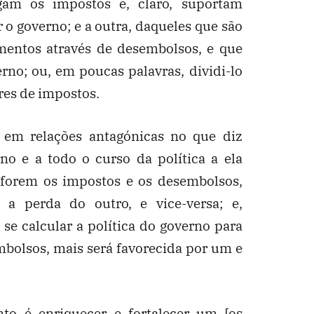
agam os impostos e, claro, suportam
 o governo; e a outra, daqueles que são
imentos através de desembolsos, e que
erno; ou, em poucas palavras, dividi-lo
res de impostos.
s em relações antagónicas no que diz
rno e a todo o curso da política a ela
 forem os impostos e os desembolsos,
 perda do outro, e vice-versa; e,
e calcular a política do governo para
bolsos, mais será favorecida por um e
nto é enriquecer e fortalecer um [os