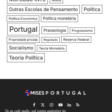
Moeda
Política
Outras Escolas de Pensamento
Política monetária
Política Económica
Portugal
Praxeologia
Progressismo
Reserva Federal
Propriedade privada
Regulação
Socialismo
Teoria Monetária
Teoria Política
Facebook
X
Instagram
YouTube
LinkedIn
RSS
Tu ne cede malis, sed contra audentior ito