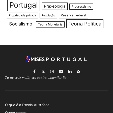
Portugal
Praxeologia
Progressismo
Reserva Federal
Propriedade privada
Regulação
Teoria Política
Socialismo
Teoria Monetária
Facebook
X
Instagram
YouTube
LinkedIn
RSS
Tu ne cede malis, sed contra audentior ito
(Twitter)
O que é a Escola Austríaca
Quem somos