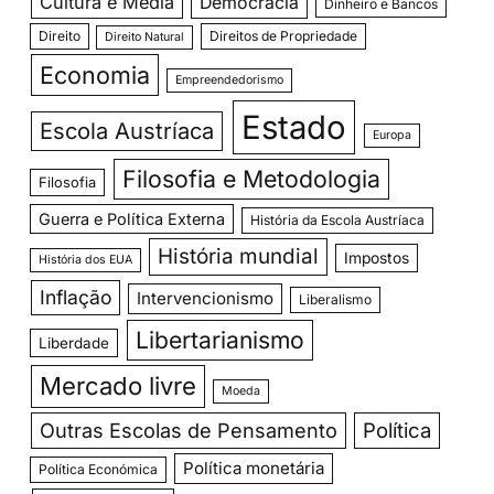
Cultura e Media
Democracia
Dinheiro e Bancos
Direito
Direitos de Propriedade
Direito Natural
Economia
Empreendedorismo
Estado
Escola Austríaca
Europa
Filosofia e Metodologia
Filosofia
Guerra e Política Externa
História da Escola Austríaca
História mundial
Impostos
História dos EUA
Inflação
Intervencionismo
Liberalismo
Libertarianismo
Liberdade
Mercado livre
Moeda
Outras Escolas de Pensamento
Política
Política monetária
Política Económica